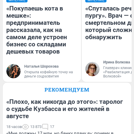
«Покупаешь кота в
«Спуталась речь
мешке»:
пургу». Врач — о
предприниматель
смертельном ди
рассказала, как на
который сложн
самом деле устроен
обнаружить
бизнес со складами
дешевых товаров
Ирина Волкова
Наталья Шорохова
Главврач клиник
Открыла кофейную точку на
«Реабилитация д
деньги соцразвития
Волковой»
РЕКОМЕНДУЕМ
«Плохо, как никогда до этого»: таролог
о судьбе Кузбасса и его жителей в
августе
18 часов
13 873
17
«Мне должны 17 млн, но банку плачу я»: почему в