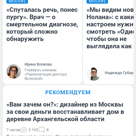
МНЕНИЕ
МНЕНИЕ
«Спуталась речь, понес
«Мы видим нов
пургу». Врач — о
Нолана»: с каки
смертельном диагнозе,
настроем нужн
который сложно
смотреть «Одис
обнаружить
чтобы она не
выглядела как 
Ирина Волкова
Главврач клиники
Надежда Губарь
«Реабилитация доктора
Волковой»
РЕКОМЕНДУЕМ
«Вам зачем он?»: дизайнер из Москвы
за свои деньги восстанавливает дом в
деревне Архангельской области
7 часов
5 193
8