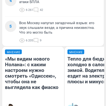
4
атаки БПЛА
6 261
42
Всю Москву напугал загадочный взрыв: его
5
звук слышали везде, а причина неизвестна.
Что это могло быть
6 205
9
МНЕНИЕ
МНЕНИЕ
«Мы видим нового
Тепло для бюдж
Нолана»: с каким
холодно в сало
настроем нужно
зимой. Водитель
смотреть «Одиссею»,
ездит на электр
чтобы она не
плюсы и минус
выглядела как фиаско