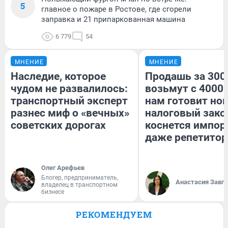
5
главное о пожаре в Ростове, где сгорели
заправка и 21 припаркованная машина
6 779
54
МНЕНИЕ
МНЕНИЕ
Наследие, которое
Продашь за 3000
чудом не развалилось:
возьмут с 4000.
транспортный эксперт
нам готовит но
разнес миф о «вечных»
налоговый зако
советских дорогах
коснется импор
даже репетитор
Олег Арефьев
Блогер, предприниматель,
Анастасия Завг
владелец в транспортном
бизнесе
РЕКОМЕНДУЕМ