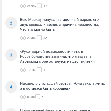
26 947
17
Всю Москву напугал загадочный взрыв: его
2
звук слышали везде, а причина неизвестна.
Что это могло быть
20 380
32
«Рукотворной возможности нет»: в
3
Росрыболовстве заявили, что медузы в
Азовском море останутся на десятилетия
10 152
4
Накипело у младшей сестры: «Она уехала жить,
4
а я осталась быть хорошей»
8 058
5
Полыхающий фургон мчал по встречке: