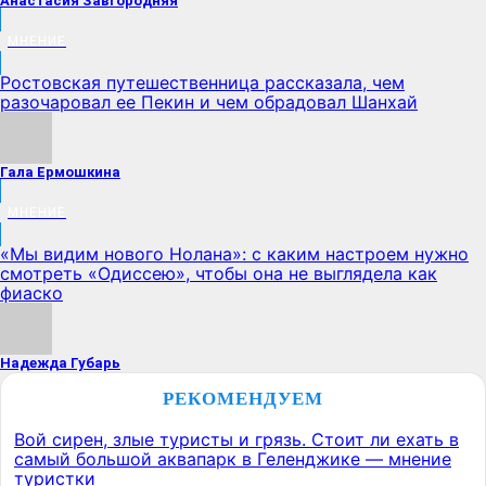
Анастасия Завгородняя
МНЕНИЕ
Ростовская путешественница рассказала, чем
разочаровал ее Пекин и чем обрадовал Шанхай
Гала Ермошкина
МНЕНИЕ
«Мы видим нового Нолана»: с каким настроем нужно
смотреть «Одиссею», чтобы она не выглядела как
фиаско
Надежда Губарь
РЕКОМЕНДУЕМ
Вой сирен, злые туристы и грязь. Стоит ли ехать в
самый большой аквапарк в Геленджике — мнение
туристки