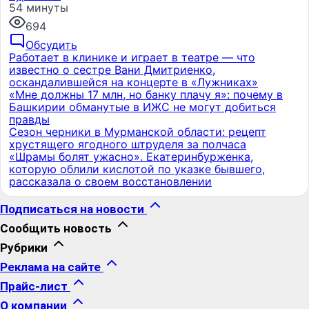
54 минуты
694
Обсудить
Работает в клинике и играет в театре — что
известно о сестре Вани Дмитриенко,
оскандалившейся на концерте в «Лужниках»
«Мне должны 17 млн, но банку плачу я»: почему в
Башкирии обманутые в ИЖС не могут добиться
правды
Сезон черники в Мурманской области: рецепт
хрустящего ягодного штруделя за полчаса
«Шрамы болят ужасно». Екатеринбурженка,
которую облили кислотой по указке бывшего,
рассказала о своем восстановлении
Подписаться на новости
Сообщить новость
Рубрики
Реклама на сайте
Прайс-лист
О компании