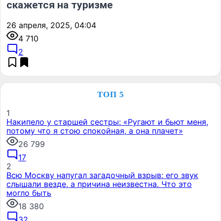
скажется на туризме
26 апреля, 2025, 04:04
4 710
2
ТОП 5
1
Накипело у старшей сестры: «Ругают и бьют меня,
потому что я стою спокойная, а она плачет»
26 799
17
2
Всю Москву напугал загадочный взрыв: его звук
слышали везде, а причина неизвестна. Что это
могло быть
18 380
32