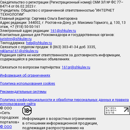
Свидетельство о регистрации (Регистрационный номер) СМИ ЭЛ № ФС 77–
84714 от 06.02.2023 г.
Учредитель: Общество с ограниченной ответственностью "ИНТЕРНЕТ
ТЕХНОЛОГИИ"
Главный редактор: Сергеева Ольга Викторовна
Адрес редакции: 344002, г. Ростов-на-Дону, ул. Максима Горького, д. 130, 13
этаж, +7 (918) 50-50-161
Электронный адрес редакции:
161@shkulev.ru
Контактные данные для Роскомнадзора и государственных органов:
juristnn@shkulev.ru
Техподдержка:
help@shkulev.ru
Связаться с отделом продаж: 8 (863) 303-41-34 доб. 3335,
reklama161@shkulev.ru
Редакция сайта не несет ответственности за достоверность информации,
содержащейся в рекламных объявлениях.
Связаться по вопросам партнёрства:
161pr@shkulev.ru
Информация об ограничениях
Политика использования cookies
Рекомендательные системы
Политика конфиденциальности и обработки персональных данных и правила
использования сайта
© ООО
«Сеть
городских
Информация о возрастных ограничениях
порталов»
в отношении информационной продукции,
© ООО
подлежащая распространению на