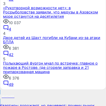
3
«Рукотворной возможности нет»: в
Росрыболовстве заявили, что медузы в Азовском
море останутся на десятилетия
10 037
4
4
Двое детей из Шахт погибли на Кубани из-за атаки
БПЛА
6 381
42
5
Полыхающий фургон мчал по встречке: главное о
пожаре в Ростове, где сгорели заправка и 21
припаркованная машина
6 376
49
МНЕНИЕ
Квартиры дорожают, но дешевеют: почему рынок