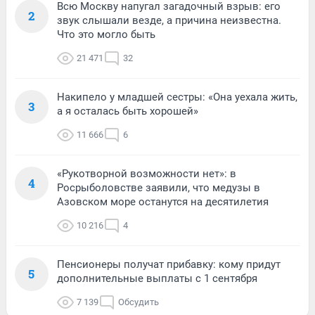
Всю Москву напугал загадочный взрыв: его
2
звук слышали везде, а причина неизвестна.
Что это могло быть
21 471
32
Накипело у младшей сестры: «Она уехала жить,
3
а я осталась быть хорошей»
11 666
6
«Рукотворной возможности нет»: в
4
Росрыболовстве заявили, что медузы в
Азовском море останутся на десятилетия
10 216
4
Пенсионеры получат прибавку: кому придут
5
дополнительные выплаты с 1 сентября
7 139
Обсудить