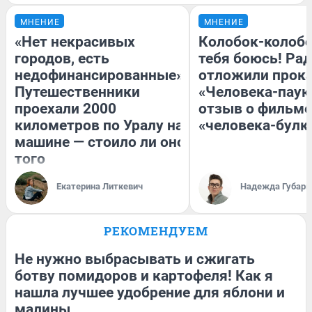
МНЕНИЕ
МНЕНИЕ
«Нет некрасивых
Колобок-колобо
городов, есть
тебя боюсь! Рад
недофинансированные».
отложили прок
Путешественники
«Человека-паук
проехали 2000
отзыв о фильме
километров по Уралу на
«человека-булк
машине — стоило ли оно
того
Екатерина Литкевич
Надежда Губарь
РЕКОМЕНДУЕМ
Не нужно выбрасывать и сжигать
ботву помидоров и картофеля! Как я
нашла лучшее удобрение для яблони и
малины