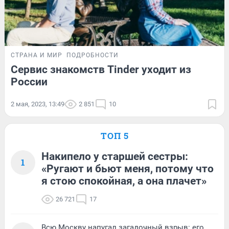
СТРАНА И МИР
ПОДРОБНОСТИ
Сервис знакомств Tinder уходит из
России
2 мая, 2023, 13:49
2 851
10
ТОП 5
Накипело у старшей сестры:
1
«Ругают и бьют меня, потому что
я стою спокойная, а она плачет»
26 721
17
Всю Москву напугал загадочный взрыв: его