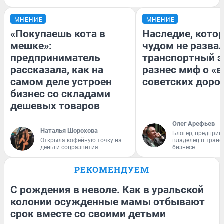
МНЕНИЕ
МНЕНИЕ
«Покупаешь кота в
Наследие, кото
мешке»:
чудом не разва
предприниматель
транспортный э
рассказала, как на
разнес миф о «
самом деле устроен
советских доро
бизнес со складами
дешевых товаров
Олег Арефьев
Наталья Шорохова
Блогер, предприн
Открыла кофейную точку на
владелец в тран
деньги соцразвития
бизнесе
РЕКОМЕНДУЕМ
С рождения в неволе. Как в уральской
колонии осужденные мамы отбывают
срок вместе со своими детьми