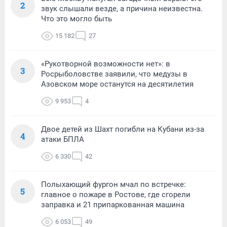
2
звук слышали везде, а причина неизвестна.
Что это могло быть
15 182
27
«Рукотворной возможности нет»: в
3
Росрыболовстве заявили, что медузы в
Азовском море останутся на десятилетия
9 953
4
Двое детей из Шахт погибли на Кубани из-за
4
атаки БПЛА
6 330
42
Полыхающий фургон мчал по встречке:
5
главное о пожаре в Ростове, где сгорели
заправка и 21 припаркованная машина
6 053
49