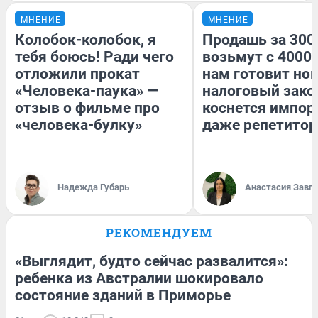
МНЕНИЕ
МНЕНИЕ
Колобок-колобок, я
Продашь за 3000
тебя боюсь! Ради чего
возьмут с 4000.
отложили прокат
нам готовит но
«Человека-паука» —
налоговый зако
отзыв о фильме про
коснется импор
«человека-булку»
даже репетитор
Надежда Губарь
Анастасия Завг
РЕКОМЕНДУЕМ
«Выглядит, будто сейчас развалится»:
ребенка из Австралии шокировало
состояние зданий в Приморье