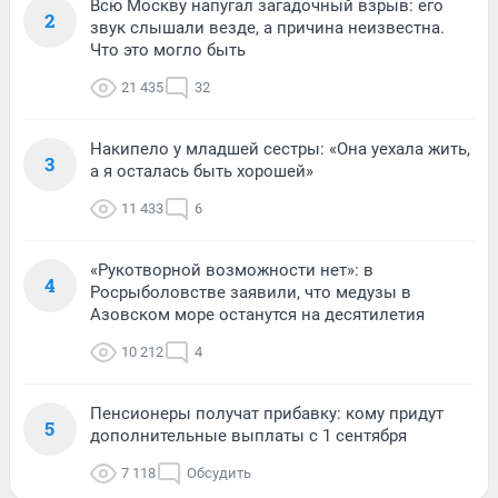
Всю Москву напугал загадочный взрыв: его
2
звук слышали везде, а причина неизвестна.
Что это могло быть
21 435
32
Накипело у младшей сестры: «Она уехала жить,
3
а я осталась быть хорошей»
11 433
6
«Рукотворной возможности нет»: в
4
Росрыболовстве заявили, что медузы в
Азовском море останутся на десятилетия
10 212
4
Пенсионеры получат прибавку: кому придут
5
дополнительные выплаты с 1 сентября
7 118
Обсудить