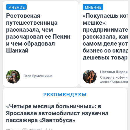
МНЕНИЕ
МНЕНИЕ
Ростовская
«Покупаешь кот
путешественница
мешке»:
рассказала, чем
предпринимате
разочаровал ее Пекин
рассказала, как
и чем обрадовал
самом деле уст
Шанхай
бизнес со скла
дешевых товар
Наталья Шорохо
Гала Ермошкина
Открыла кофейну
деньги соцразви
РЕКОМЕНДУЕМ
«Четыре месяца больничных»: в
Ярославле автомобилист изувечил
пассажира «Яавтобуса»