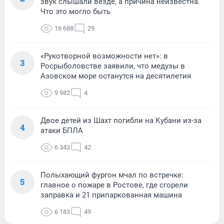
звук слышали везде, а причина неизвестна.
Что это могло быть
16 688
29
«Рукотворной возможности нет»: в
3
Росрыболовстве заявили, что медузы в
Азовском море останутся на десятилетия
9 982
4
Двое детей из Шахт погибли на Кубани из-за
4
атаки БПЛА
6 343
42
Полыхающий фургон мчал по встречке:
5
главное о пожаре в Ростове, где сгорели
заправка и 21 припаркованная машина
6 183
49