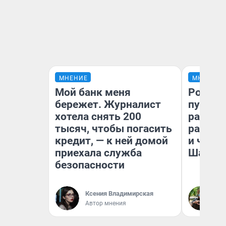
МНЕНИЕ
МНЕНИЕ
Мой банк меня
Ростов
бережет. Журналист
путеше
хотела снять 200
расска
тысяч, чтобы погасить
разоча
кредит, — к ней домой
и чем 
приехала служба
Шанха
безопасности
Ксения Владимирская
Га
Автор мнения