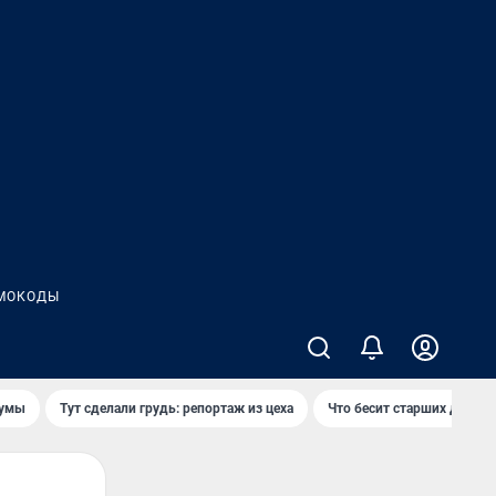
МОКОДЫ
думы
Тут сделали грудь: репортаж из цеха
Что бесит старших детей