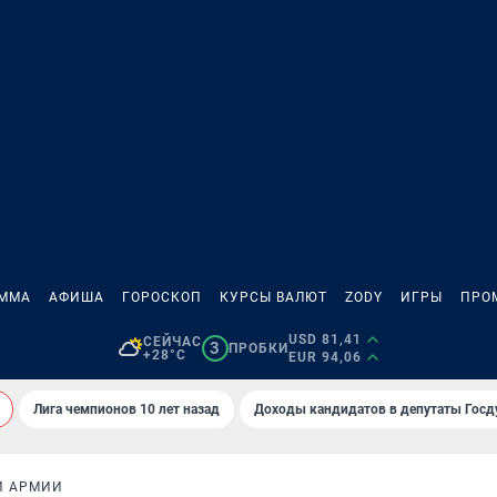
АММА
АФИША
ГОРОСКОП
КУРСЫ ВАЛЮТ
ZODY
ИГРЫ
ПРО
USD 81,41
СЕЙЧАС
3
ПРОБКИ
+28°C
EUR 94,06
Лига чемпионов 10 лет назад
Доходы кандидатов в депутаты Гос
Й АРМИИ