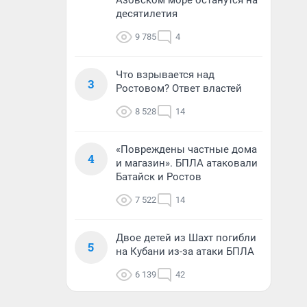
Азовском море останутся на
десятилетия
9 785
4
Что взрывается над
3
Ростовом? Ответ властей
8 528
14
«Повреждены частные дома
4
и магазин». БПЛА атаковали
Батайск и Ростов
7 522
14
Двое детей из Шахт погибли
5
на Кубани из-за атаки БПЛА
6 139
42