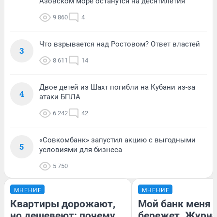
Азовском море останутся на десятилетия
9 860
4
Что взрывается над Ростовом? Ответ властей
3
8 611
14
Двое детей из Шахт погибли на Кубани из-за
4
атаки БПЛА
6 242
42
«Совкомбанк» запустил акцию с выгодными
5
условиями для бизнеса
5 750
МНЕНИЕ
МНЕНИЕ
Квартиры дорожают,
Мой банк меня
но дешевеют: почему
бережет. Журн