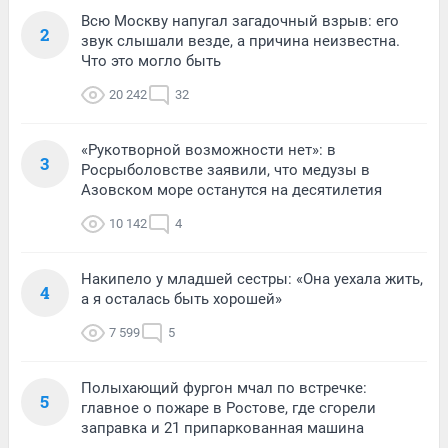
Всю Москву напугал загадочный взрыв: его
2
звук слышали везде, а причина неизвестна.
Что это могло быть
20 242
32
«Рукотворной возможности нет»: в
3
Росрыболовстве заявили, что медузы в
Азовском море останутся на десятилетия
10 142
4
Накипело у младшей сестры: «Она уехала жить,
4
а я осталась быть хорошей»
7 599
5
Полыхающий фургон мчал по встречке:
5
главное о пожаре в Ростове, где сгорели
заправка и 21 припаркованная машина