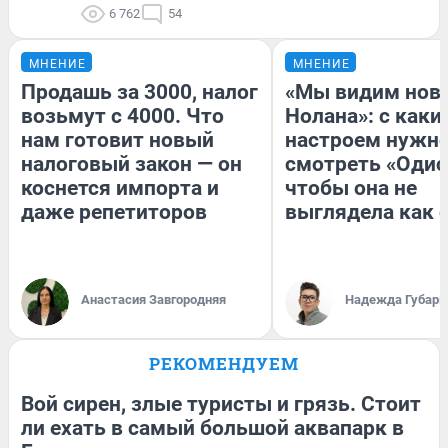
6 762
54
МНЕНИЕ
МНЕНИЕ
Продашь за 3000, налог
«Мы видим нов
возьмут с 4000. Что
Нолана»: с каки
нам готовит новый
настроем нужн
налоговый закон — он
смотреть «Одис
коснется импорта и
чтобы она не
даже репетиторов
выглядела как 
Анастасия Завгородняя
Надежда Губарь
РЕКОМЕНДУЕМ
Вой сирен, злые туристы и грязь. Стоит
ли ехать в самый большой аквапарк в