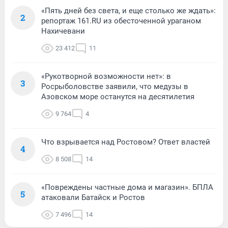
«Пять дней без света, и еще столько же ждать»:
2
репортаж 161.RU из обесточенной ураганом
Нахичевани
23 412
11
«Рукотворной возможности нет»: в
3
Росрыболовстве заявили, что медузы в
Азовском море останутся на десятилетия
9 764
4
Что взрывается над Ростовом? Ответ властей
4
8 508
14
«Повреждены частные дома и магазин». БПЛА
5
атаковали Батайск и Ростов
7 496
14