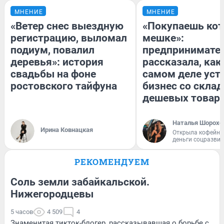
МНЕНИЕ
МНЕНИЕ
«Ветер снес выездную
«Покупаешь кот
регистрацию, выломал
мешке»:
подиум, повалил
предпринимате
деревья»: история
рассказала, как
свадьбы на фоне
самом деле уст
ростовского тайфуна
бизнес со скла
дешевых товар
Наталья Шорохо
Ирина Ковнацкая
Открыла кофейну
деньги соцразви
РЕКОМЕНДУЕМ
Соль земли забайкальской.
Нижегородцевы
5 часов
4 509
4
Знаменитая тикток-блогер, рассказывавшая о борьбе с