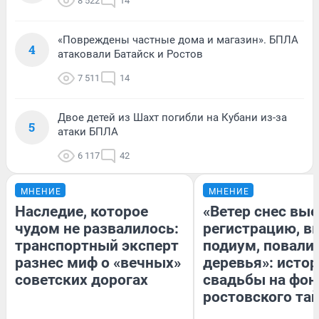
8 522
14
«Повреждены частные дома и магазин». БПЛА
4
атаковали Батайск и Ростов
7 511
14
Двое детей из Шахт погибли на Кубани из-за
5
атаки БПЛА
6 117
42
МНЕНИЕ
МНЕНИЕ
Наследие, которое
«Ветер снес вы
чудом не развалилось:
регистрацию, 
транспортный эксперт
подиум, повали
разнес миф о «вечных»
деревья»: исто
советских дорогах
свадьбы на фон
ростовского та