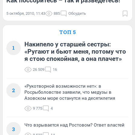
Как поссоритесь – так и разведетесь!
5 октября, 2010, 11:43
885
Обсудить
ТОП 5
Накипело у старшей сестры:
1
«Ругают и бьют меня, потому что
я стою спокойная, а она плачет»
26 509
16
«Рукотворной возможности нет»: в
2
Росрыболовстве заявили, что медузы в
Азовском море останутся на десятилетия
9 775
4
Что взрывается над Ростовом? Ответ властей
3