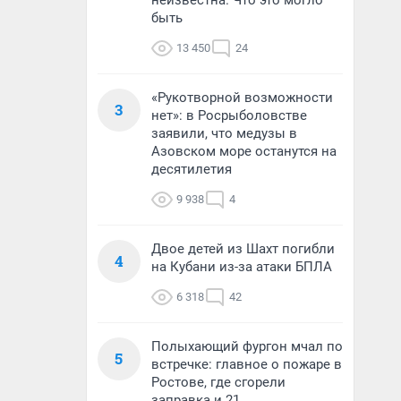
неизвестна. Что это могло
быть
13 450
24
«Рукотворной возможности
3
нет»: в Росрыболовстве
заявили, что медузы в
Азовском море останутся на
десятилетия
9 938
4
Двое детей из Шахт погибли
4
на Кубани из-за атаки БПЛА
6 318
42
Полыхающий фургон мчал по
5
встречке: главное о пожаре в
Ростове, где сгорели
заправка и 21