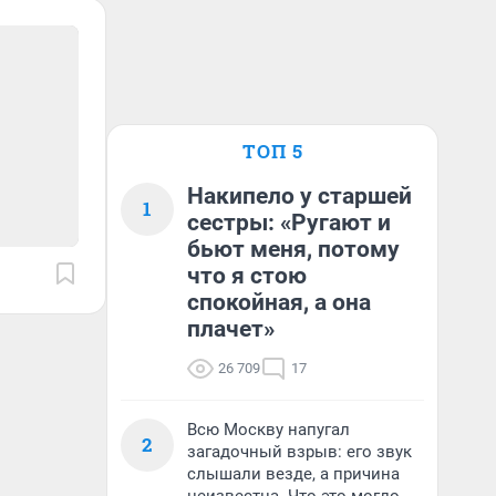
ТОП 5
Накипело у старшей
1
сестры: «Ругают и
бьют меня, потому
что я стою
спокойная, а она
плачет»
26 709
17
Всю Москву напугал
2
загадочный взрыв: его звук
слышали везде, а причина