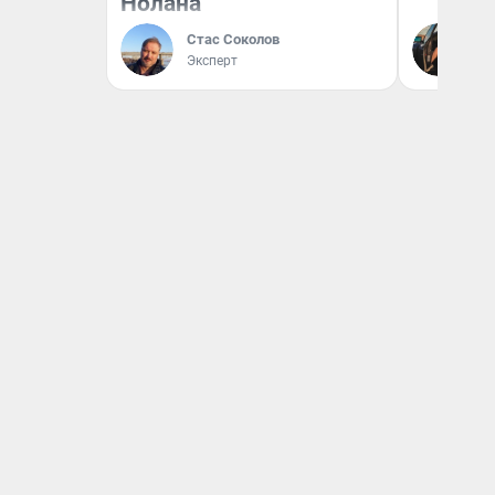
Нолана
На
Стас Соколов
От
Эксперт
де