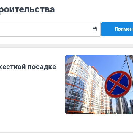
троительства
Примен
 жесткой посадке