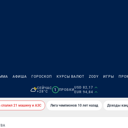
АММА
АФИША
ГОРОСКОП
КУРСЫ ВАЛЮТ
ZODY
ИГРЫ
ПРО
USD 82,17
СЕЙЧАС
1
ПРОБКИ
+28°C
EUR 94,84
спалил 21 машину и АЗС
Лига чемпионов 10 лет назад
Доходы кан
ТВА