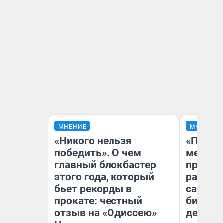
МНЕНИЕ
МНЕНИЕ
«Никого нельзя
«Покуп
победить». О чем
мешке»
главный блокбастер
предпр
этого года, который
рассказ
бьет рекорды в
самом 
прокате: честный
бизнес
отзыв на «Одиссею»
дешевы