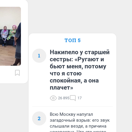
ТОП 5
Накипело у старшей
1
сестры: «Ругают и
бьют меня, потому
что я стою
спокойная, а она
плачет»
26 895
17
Всю Москву напугал
2
загадочный взрыв: его звук
слышали везде, а причина