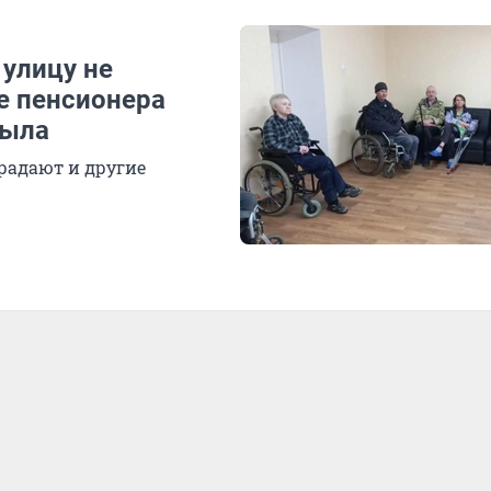
 улицу не
е пенсионера
мыла
традают и другие