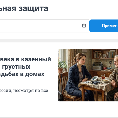
ьная защита
Примен
овека в казенный
 грустных
адьбах в домах
ессии, несмотря на все