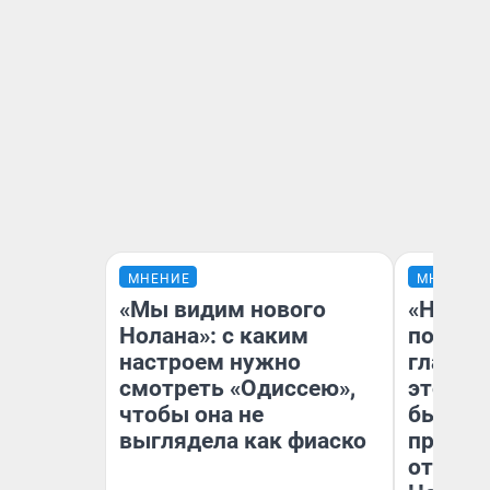
МНЕНИЕ
МНЕНИЕ
«Мы видим нового
«Никог
Нолана»: с каким
победи
настроем нужно
главны
смотреть «Одиссею»,
этого г
чтобы она не
бьет р
выглядела как фиаско
прокат
отзыв 