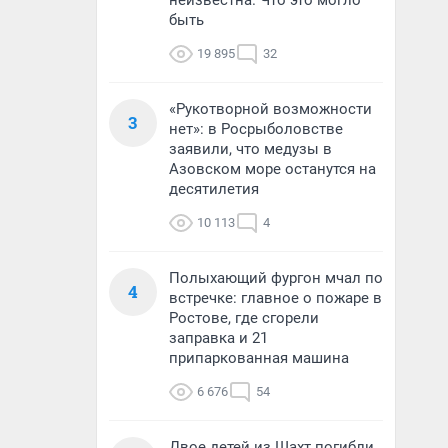
неизвестна. Что это могло
быть
19 895
32
«Рукотворной возможности
3
нет»: в Росрыболовстве
заявили, что медузы в
Азовском море останутся на
десятилетия
10 113
4
Полыхающий фургон мчал по
4
встречке: главное о пожаре в
Ростове, где сгорели
заправка и 21
припаркованная машина
6 676
54
Двое детей из Шахт погибли