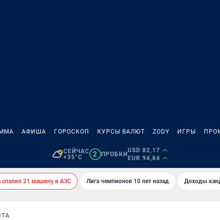
АММА
АФИША
ГОРОСКОП
КУРСЫ ВАЛЮТ
ZODY
ИГРЫ
ПРО
USD 82,17
СЕЙЧАС
2
ПРОБКИ
+35°C
EUR 94,84
спалил 21 машину и АЗС
Лига чемпионов 10 лет назад
Доходы кан
ИТА