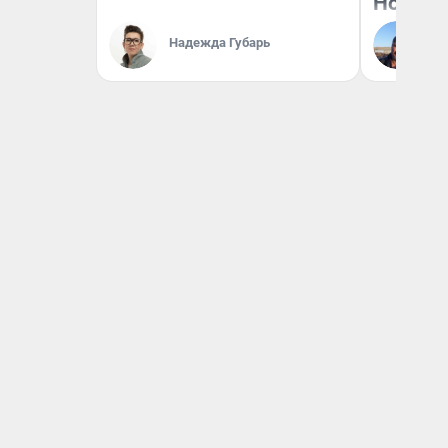
Нолана
Ст
Надежда Губарь
Эк