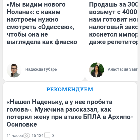
«Мы видим нового
Продашь за 3000
Нолана»: с каким
возьмут с 4000.
настроем нужно
нам готовит но
смотреть «Одиссею»,
налоговый зако
чтобы она не
коснется импор
выглядела как фиаско
даже репетитор
Надежда Губарь
Анастасия Завг
РЕКОМЕНДУЕМ
«Нашел Наденьку, а у нее пробита
голова». Мужчина рассказал, как
потерял жену при атаке БПЛА в Архипо-
Осиповке
11 часов
15 134
3