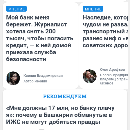
МНЕНИЕ
МНЕНИЕ
Мой банк меня
Наследие, кото
бережет. Журналист
чудом не разва
хотела снять 200
транспортный э
тысяч, чтобы погасить
разнес миф о «
кредит, — к ней домой
советских доро
приехала служба
безопасности
Олег Арефьев
Блогер, предприн
Ксения Владимирская
владелец в тран
Автор мнения
бизнесе
РЕКОМЕНДУЕМ
«Мне должны 17 млн, но банку плачу
я»: почему в Башкирии обманутые в
ИЖС не могут добиться правды