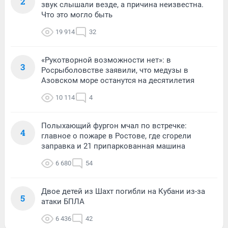
2
звук слышали везде, а причина неизвестна.
Что это могло быть
19 914
32
«Рукотворной возможности нет»: в
3
Росрыболовстве заявили, что медузы в
Азовском море останутся на десятилетия
10 114
4
Полыхающий фургон мчал по встречке:
4
главное о пожаре в Ростове, где сгорели
заправка и 21 припаркованная машина
6 680
54
Двое детей из Шахт погибли на Кубани из-за
5
атаки БПЛА
6 436
42