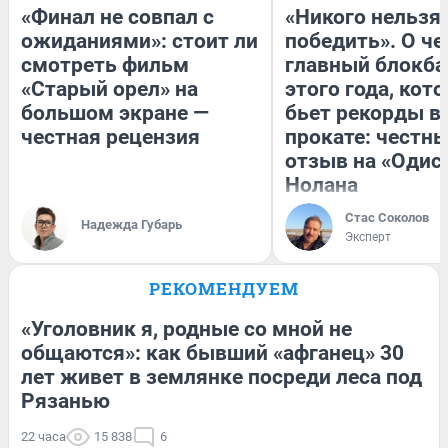
«Финал не совпал с
«Никого нельзя
ожиданиями»: стоит ли
победить». О ч
смотреть фильм
главный блокба
«Старый орел» на
этого года, кот
большом экране —
бьет рекорды в
честная рецензия
прокате: честн
отзыв на «Одис
Нолана
Стас Соколов
Надежда Губарь
Эксперт
РЕКОМЕНДУЕМ
«Уголовник я, родные со мной не
общаются»: как бывший «афганец» 30
лет живет в землянке посреди леса под
Рязанью
22 часа
15 838
6