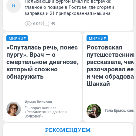
Полыхающий фургон мчал по встречке:
5
главное о пожаре в Ростове, где сгорели
заправка и 21 припаркованная машина
6 049
49
МНЕНИЕ
МНЕНИЕ
«Спуталась речь, понес
Ростовская
пургу». Врач — о
путешественни
смертельном диагнозе,
рассказала, чем
который сложно
разочаровал ее
обнаружить
и чем обрадова
Шанхай
Ирина Волкова
Главврач клиники
Гала Ермошкина
«Реабилитация доктора
Волковой»
РЕКОМЕНДУЕМ