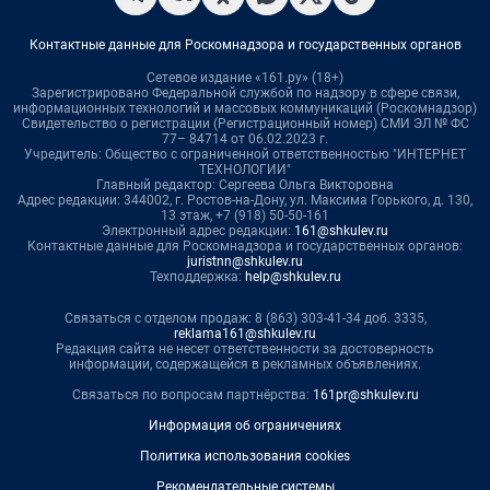
Контактные данные для Роскомнадзора и государственных органов
Сетевое издание «161.ру» (18+)
Зарегистрировано Федеральной службой по надзору в сфере связи,
информационных технологий и массовых коммуникаций (Роскомнадзор)
Свидетельство о регистрации (Регистрационный номер) СМИ ЭЛ № ФС
77– 84714 от 06.02.2023 г.
Учредитель: Общество с ограниченной ответственностью "ИНТЕРНЕТ
ТЕХНОЛОГИИ"
Главный редактор: Сергеева Ольга Викторовна
Адрес редакции: 344002, г. Ростов-на-Дону, ул. Максима Горького, д. 130,
13 этаж, +7 (918) 50-50-161
Электронный адрес редакции:
161@shkulev.ru
Контактные данные для Роскомнадзора и государственных органов:
juristnn@shkulev.ru
Техподдержка:
help@shkulev.ru
Связаться с отделом продаж: 8 (863) 303-41-34 доб. 3335,
reklama161@shkulev.ru
Редакция сайта не несет ответственности за достоверность
информации, содержащейся в рекламных объявлениях.
Связаться по вопросам партнёрства:
161pr@shkulev.ru
Информация об ограничениях
Политика использования cookies
Рекомендательные системы