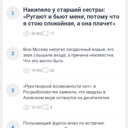
Накипело у старшей сестры:
1
«Ругают и бьют меня, потому что
я стою спокойная, а она плачет»
26 902
17
Всю Москву напугал загадочный взрыв: его
2
звук слышали везде, а причина неизвестна.
Что это могло быть
19 990
32
«Рукотворной возможности нет»: в
3
Росрыболовстве заявили, что медузы в
Азовском море останутся на десятилетия
10 121
4
Полыхающий фургон мчал по встречке:
4