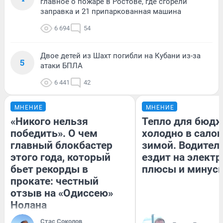
главное о пожаре в Ростове, где сгорели
заправка и 21 припаркованная машина
6 694
54
Двое детей из Шахт погибли на Кубани из-за
5
атаки БПЛА
6 441
42
МНЕНИЕ
МНЕНИЕ
«Никого нельзя
Тепло для бюдж
победить». О чем
холодно в сало
главный блокбастер
зимой. Водитель
этого года, который
ездит на электр
бьет рекорды в
плюсы и минус
прокате: честный
отзыв на «Одиссею»
Нолана
Стас Соколов