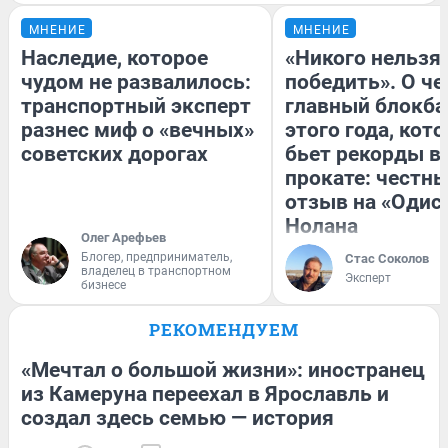
МНЕНИЕ
МНЕНИЕ
Наследие, которое
«Никого нельзя
чудом не развалилось:
победить». О ч
транспортный эксперт
главный блокба
разнес миф о «вечных»
этого года, кот
советских дорогах
бьет рекорды в
прокате: честн
отзыв на «Одис
Нолана
Олег Арефьев
Блогер, предприниматель,
Стас Соколов
владелец в транспортном
Эксперт
бизнесе
РЕКОМЕНДУЕМ
«Мечтал о большой жизни»: иностранец
из Камеруна переехал в Ярославль и
создал здесь семью — история