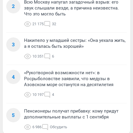
Всю Москву напугал загадочный взрыв: его
2
звук слышали везде, а причина неизвестна.
Что это могло быть
21 175
32
Накипело у младшей сестры: «Она уехала жить,
3
а я осталась быть хорошей»
10 351
6
«Рукотворной возможности нет»: в
4
Росрыболовстве заявили, что медузы в
Азовском море останутся на десятилетия
10 197
4
Пенсионеры получат прибавку: кому придут
5
дополнительные выплаты с 1 сентября
6 986
Обсудить