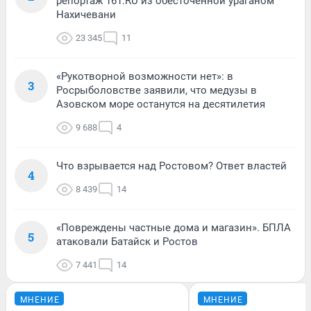
репортаж 161.RU из обесточенной ураганом
Нахичевани
23 345
11
«Рукотворной возможности нет»: в
3
Росрыболовстве заявили, что медузы в
Азовском море останутся на десятилетия
9 688
4
Что взрывается над Ростовом? Ответ властей
4
8 439
14
«Повреждены частные дома и магазин». БПЛА
5
атаковали Батайск и Ростов
7 441
14
МНЕНИЕ
МНЕНИЕ