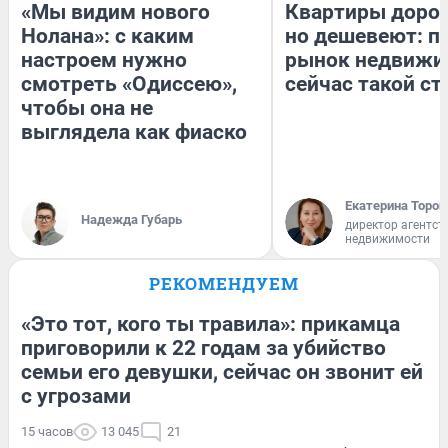
«Мы видим нового
Квартиры доро
Нолана»: с каким
но дешевеют: п
настроем нужно
рынок недвижи
смотреть «Одиссею»,
сейчас такой с
чтобы она не
выглядела как фиаско
Екатерина Тороп
Надежда Губарь
директор агентст
недвижимости
РЕКОМЕНДУЕМ
«Это тот, кого ты травила»: прикамца
приговорили к 22 годам за убийство
семьи его девушки, сейчас он звонит ей
с угрозами
15 часов
13 045
21