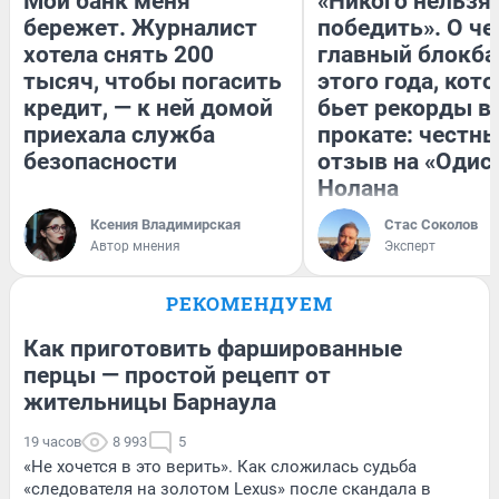
Мой банк меня
«Никого нельзя
бережет. Журналист
победить». О ч
хотела снять 200
главный блокба
тысяч, чтобы погасить
этого года, кот
кредит, — к ней домой
бьет рекорды в
приехала служба
прокате: честн
безопасности
отзыв на «Одис
Нолана
Ксения Владимирская
Стас Соколов
Автор мнения
Эксперт
РЕКОМЕНДУЕМ
Как приготовить фаршированные
перцы — простой рецепт от
жительницы Барнаула
19 часов
8 993
5
«Не хочется в это верить». Как сложилась судьба
«следователя на золотом Lexus» после скандала в