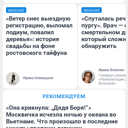
МНЕНИЕ
МНЕНИЕ
«Ветер снес выездную
«Спуталась речь
регистрацию, выломал
пургу». Врач — о
подиум, повалил
смертельном ди
деревья»: история
который сложн
свадьбы на фоне
обнаружить
ростовского тайфуна
Ирина Волкова
Главврач клиник
Ирина Ковнацкая
«Реабилитация д
Волковой»
РЕКОМЕНДУЕМ
«Она крикнула: „Дядя Боря!“»
Москвичка исчезла ночью у океана во
Вьетнаме. Что произошло в последние