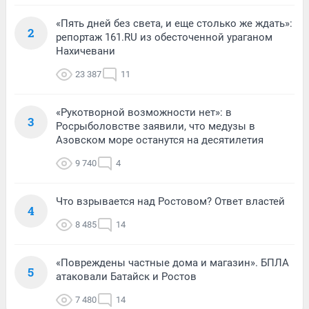
«Пять дней без света, и еще столько же ждать»:
2
репортаж 161.RU из обесточенной ураганом
Нахичевани
23 387
11
«Рукотворной возможности нет»: в
3
Росрыболовстве заявили, что медузы в
Азовском море останутся на десятилетия
9 740
4
Что взрывается над Ростовом? Ответ властей
4
8 485
14
«Повреждены частные дома и магазин». БПЛА
5
атаковали Батайск и Ростов
7 480
14