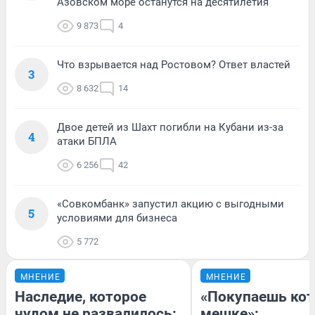
Азовском море останутся на десятилетия
9 873
4
Что взрывается над Ростовом? Ответ властей
3
8 632
14
Двое детей из Шахт погибли на Кубани из-за
4
атаки БПЛА
6 256
42
«Совкомбанк» запустил акцию с выгодными
5
условиями для бизнеса
5 772
МНЕНИЕ
МНЕНИЕ
Наследие, которое
«Покупаешь кот
чудом не развалилось:
мешке»: