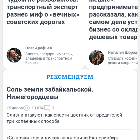
транспортный эксперт
предпринимате
разнес миф о «вечных»
рассказала, как
советских дорогах
самом деле уст
бизнес со скла
дешевых товар
Олег Арефьев
Наталья Шорохо
Блогер, предприниматель,
владелец в транспортном
Открыла кофейну
бизнесе
деньги соцразви
РЕКОМЕНДУЕМ
Соль земли забайкальской.
Нижегородцевы
15 часов
10 674
7
Слизни атакуют: как спасти цветник от вредителей —
три копеечных способа
«Сыночки-корзиночки» заполонили Екатеринбург: