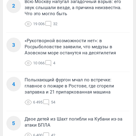
Всю Москву напугал загадочный взрыв: его
2
звук слышали везде, а причина неизвестна.
Что это могло быть
19 006
32
«Рукотворной возможности нет»: в
3
Росрыболовстве заявили, что медузы в
Азовском море останутся на десятилетия
10 066
4
Полыхающий фургон мчал по встречке:
4
главное о пожаре в Ростове, где сгорели
заправка и 21 припаркованная машина
6 495
54
Двое детей из Шахт погибли на Кубани из-за
5
атаки БПЛА
6 400
42