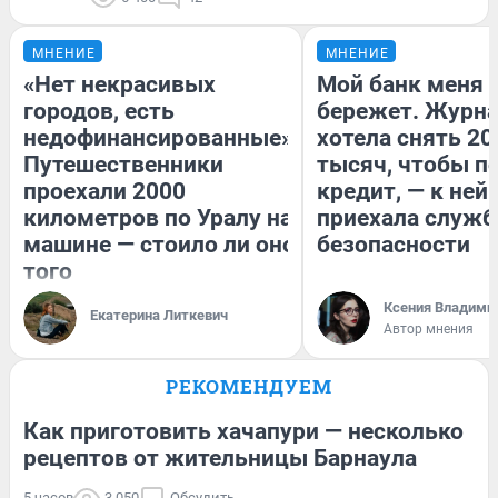
МНЕНИЕ
МНЕНИЕ
«Нет некрасивых
Мой банк меня
городов, есть
бережет. Журн
недофинансированные».
хотела снять 20
Путешественники
тысяч, чтобы п
проехали 2000
кредит, — к ней
километров по Уралу на
приехала служб
машине — стоило ли оно
безопасности
того
Ксения Владими
Екатерина Литкевич
Автор мнения
РЕКОМЕНДУЕМ
Как приготовить хачапури — несколько
рецептов от жительницы Барнаула
5 часов
3 050
Обсудить