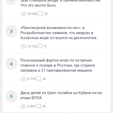
звук слышали везде, а причина неизвестна.
Что это могло быть
20 042
32
«Рукотворной возможности нет»: в
3
Росрыболовстве заявили, что медузы в
Азовском море останутся на десятилетия
10 123
4
Полыхающий фургон мчал по встречке:
4
главное о пожаре в Ростове, где сгорели
заправка и 21 припаркованная машина
6 710
54
Двое детей из Шахт погибли на Кубани из-за
5
атаки БПЛА
6 447
42