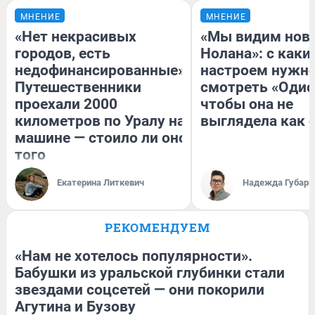
МНЕНИЕ
МНЕНИЕ
«Нет некрасивых
«Мы видим нов
городов, есть
Нолана»: с каки
недофинансированные».
настроем нужн
Путешественники
смотреть «Одис
проехали 2000
чтобы она не
километров по Уралу на
выглядела как 
машине — стоило ли оно
того
Екатерина Литкевич
Надежда Губарь
РЕКОМЕНДУЕМ
«Нам не хотелось популярности».
Бабушки из уральской глубинки стали
звездами соцсетей — они покорили
Агутина и Бузову