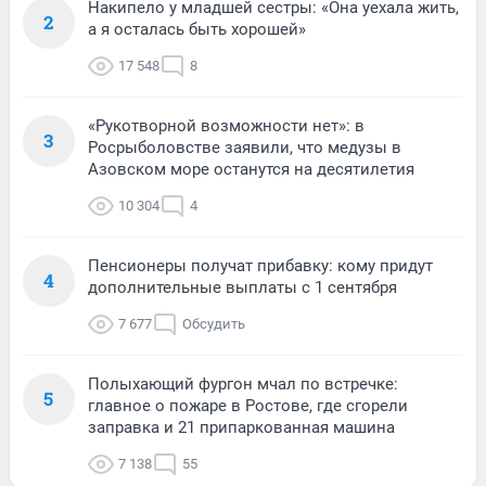
Накипело у младшей сестры: «Она уехала жить,
2
а я осталась быть хорошей»
17 548
8
«Рукотворной возможности нет»: в
3
Росрыболовстве заявили, что медузы в
Азовском море останутся на десятилетия
10 304
4
Пенсионеры получат прибавку: кому придут
4
дополнительные выплаты с 1 сентября
7 677
Обсудить
Полыхающий фургон мчал по встречке:
5
главное о пожаре в Ростове, где сгорели
заправка и 21 припаркованная машина
7 138
55