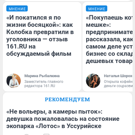
МНЕНИЕ
МНЕНИЕ
«И покатился я по
«Покупаешь кот
жизни босяцкой»: как
мешке»:
Колобка превратили в
предпринимате
уголовника — отзыв
рассказала, как
161.RU на
самом деле уст
обсуждаемый фильм
бизнес со скла
дешевых товар
Марина Рыбалкина
Наталья Шорохо
Заместитель главного
Открыла кофейну
редактора 161.RU
деньги соцразви
РЕКОМЕНДУЕМ
«Не вольеры, а камеры пыток»:
девушка пожаловалась на состояние
экопарка «Лотос» в Уссурийске