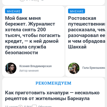
МНЕНИЕ
МНЕНИЕ
Мой банк меня
Ростовская
бережет. Журналист
путешественни
хотела снять 200
рассказала, чем
тысяч, чтобы погасить
разочаровал ее
кредит, — к ней домой
и чем обрадова
приехала служба
Шанхай
безопасности
Ксения Владимирская
Гала Ермошкина
Автор мнения
РЕКОМЕНДУЕМ
Как приготовить хачапури — несколько
рецептов от жительницы Барнаула
11 часов
5 564
Обсудить