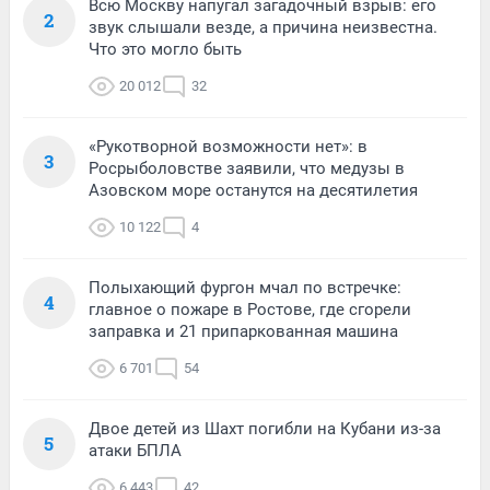
Всю Москву напугал загадочный взрыв: его
2
звук слышали везде, а причина неизвестна.
Что это могло быть
20 012
32
«Рукотворной возможности нет»: в
3
Росрыболовстве заявили, что медузы в
Азовском море останутся на десятилетия
10 122
4
Полыхающий фургон мчал по встречке:
4
главное о пожаре в Ростове, где сгорели
заправка и 21 припаркованная машина
6 701
54
Двое детей из Шахт погибли на Кубани из-за
5
атаки БПЛА
6 443
42