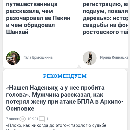
путешественница
регистрацию, 
рассказала, чем
подиум, повали
разочаровал ее Пекин
деревья»: исто
и чем обрадовал
свадьбы на фон
Шанхай
ростовского та
Гала Ермошкина
Ирина Ковнацка
РЕКОМЕНДУЕМ
«Нашел Наденьку, а у нее пробита
голова». Мужчина рассказал, как
потерял жену при атаке БПЛА в Архипо-
Осиповке
7 часов
10 921
1
«Плохо, как никогда до этого»: таролог о судьбе