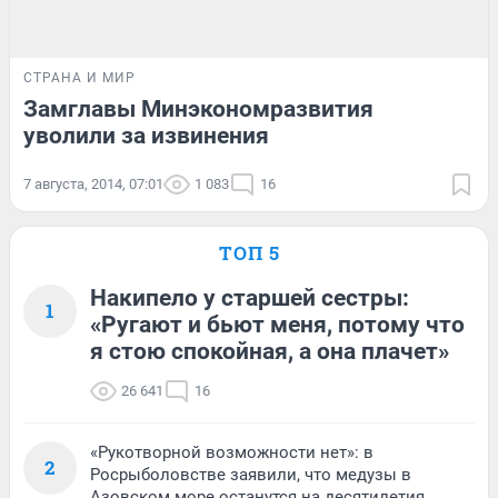
СТРАНА И МИР
Замглавы Минэкономразвития
уволили за извинения
7 августа, 2014, 07:01
1 083
16
ТОП 5
Накипело у старшей сестры:
1
«Ругают и бьют меня, потому что
я стою спокойная, а она плачет»
26 641
16
«Рукотворной возможности нет»: в
2
Росрыболовстве заявили, что медузы в
Азовском море останутся на десятилетия