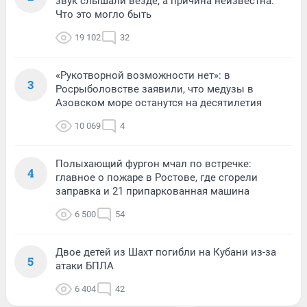
звук слышали везде, а причина неизвестна.
Что это могло быть
19 102
32
«Рукотворной возможности нет»: в
3
Росрыболовстве заявили, что медузы в
Азовском море останутся на десятилетия
10 069
4
Полыхающий фургон мчал по встречке:
4
главное о пожаре в Ростове, где сгорели
заправка и 21 припаркованная машина
6 500
54
Двое детей из Шахт погибли на Кубани из-за
5
атаки БПЛА
6 404
42