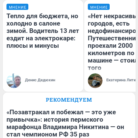
МНЕНИЕ
МНЕНИЕ
Тепло для бюджета, но
«Нет некрасивы
холодно в салоне
городов, есть
зимой. Водитель 13 лет
недофинансиро
ездит на электрокаре:
Путешественни
плюсы и минусы
проехали 2000
километров по 
машине — стоил
того
Денис Дедюхин
Екатерина Литк
РЕКОМЕНДУЕМ
«Позавтракал и побежал — это уже
привычка»: история пермского
марафонца Владимира Никитина — он
стал чемпионом РФ 35 раз