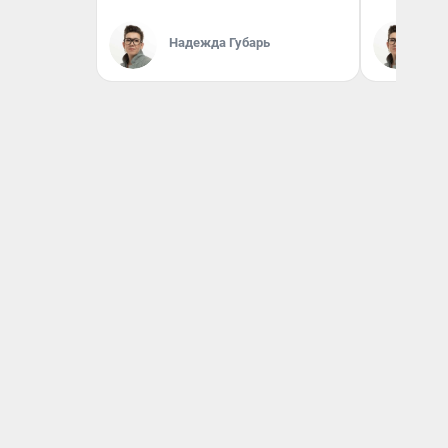
Надежда Губарь
На