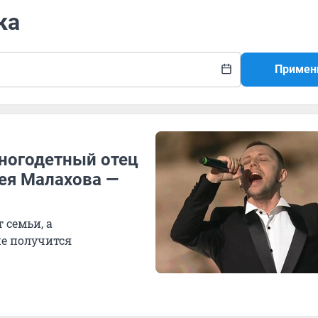
ка
Примен
многодетный отец
рея Малахова —
 семьи, а
не получится