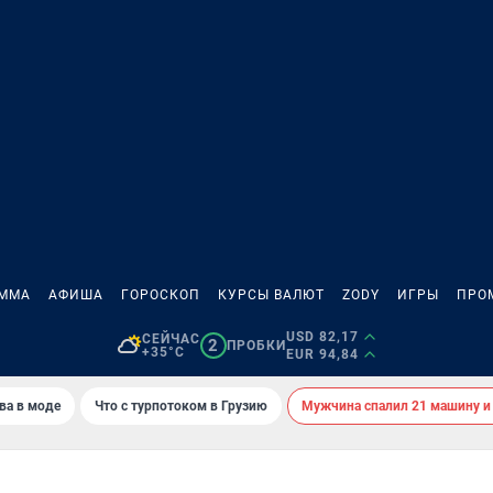
АММА
АФИША
ГОРОСКОП
КУРСЫ ВАЛЮТ
ZODY
ИГРЫ
ПРО
USD 82,17
СЕЙЧАС
2
ПРОБКИ
+35°C
EUR 94,84
ва в моде
Что с турпотоком в Грузию
Мужчина спалил 21 машину и