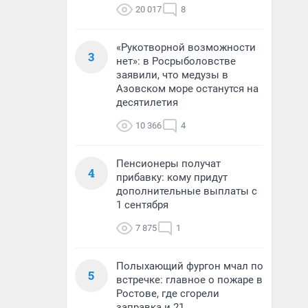
20 017
8
«Рукотворной возможности
3
нет»: в Росрыболовстве
заявили, что медузы в
Азовском море останутся на
десятилетия
10 366
4
Пенсионеры получат
4
прибавку: кому придут
дополнительные выплаты с
1 сентября
7 875
1
Полыхающий фургон мчал по
5
встречке: главное о пожаре в
Ростове, где сгорели
заправка и 21