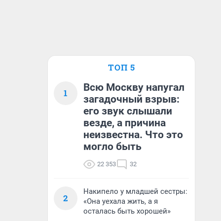
ТОП 5
Всю Москву напугал
1
загадочный взрыв:
его звук слышали
везде, а причина
неизвестна. Что это
могло быть
22 353
32
Накипело у младшей сестры:
2
«Она уехала жить, а я
осталась быть хорошей»