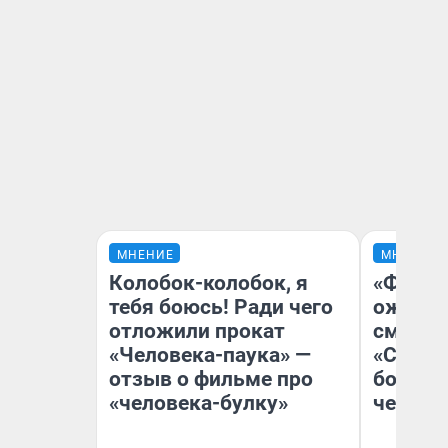
МНЕНИЕ
МНЕНИЕ
Колобок-колобок, я
«Финал
тебя боюсь! Ради чего
ожидан
отложили прокат
смотре
«Человека-паука» —
«Стары
отзыв о фильме про
большо
«человека-булку»
честна