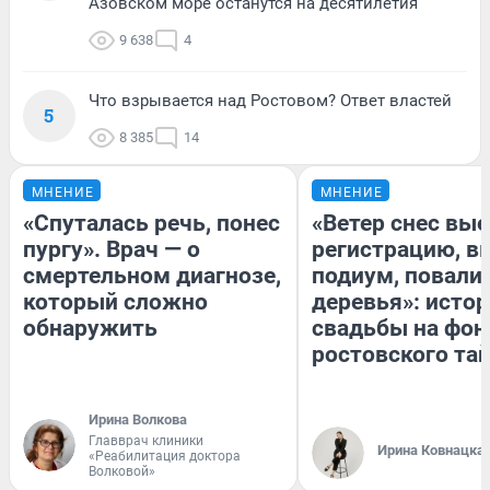
Азовском море останутся на десятилетия
9 638
4
Что взрывается над Ростовом? Ответ властей
5
8 385
14
МНЕНИЕ
МНЕНИЕ
«Спуталась речь, понес
«Ветер снес вы
пургу». Врач — о
регистрацию, 
смертельном диагнозе,
подиум, повали
который сложно
деревья»: исто
обнаружить
свадьбы на фон
ростовского та
Ирина Волкова
Главврач клиники
Ирина Ковнацка
«Реабилитация доктора
Волковой»