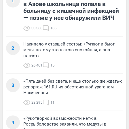
1
в Азове школьница попала в
больницу с кишечной инфекцией
— позже у нее обнаружили ВИЧ
33 368
106
Накипело у старшей сестры: «Ругают и бьют
2
меня, потому что я стою спокойная, а она
плачет»
26 401
15
«Пять дней без света, и еще столько же ждать»:
3
репортаж 161.RU из обесточенной ураганом
Нахичевани
23 295
11
«Рукотворной возможности нет»: в
4
Росрыболовстве заявили, что медузы в