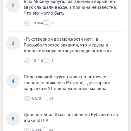
Всю Москву напугал загадочный взрыв: его
2
звук слышали везде, а причина неизвестна.
Что это могло быть
19 864
32
«Рукотворной возможности нет»: в
3
Росрыболовстве заявили, что медузы в
Азовском море останутся на десятилетия
10 110
4
Полыхающий фургон мчал по встречке:
4
главное о пожаре в Ростове, где сгорели
заправка и 21 припаркованная машина
6 672
54
Двое детей из Шахт погибли на Кубани из-за
5
атаки БПЛА
6 433
42