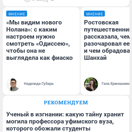
МНЕНИЕ
МНЕНИЕ
«Мы видим нового
Ростовская
Нолана»: с каким
путешественни
настроем нужно
рассказала, чем
смотреть «Одиссею»,
разочаровал ее
чтобы она не
и чем обрадова
выглядела как фиаско
Шанхай
Надежда Губарь
Гала Ермошкина
РЕКОМЕНДУЕМ
Ученый в изгнании: какую тайну хранит
могила профессора уфимского вуза,
которого обожали студенты