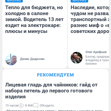
МНЕНИЕ
МНЕНИЕ
Тепло для бюджета, но
Наследие, кото
холодно в салоне
чудом не разва
зимой. Водитель 13 лет
транспортный э
ездит на электрокаре:
разнес миф о «
плюсы и минусы
советских доро
Олег Арефьев
Блогер, предприн
Денис Дедюхин
владелец в тран
бизнесе
РЕКОМЕНДУЕМ
Лицевая гладь для чайников: гайд от
набора петель до первого готового
изделия
15 часов
8 468
Обсудить