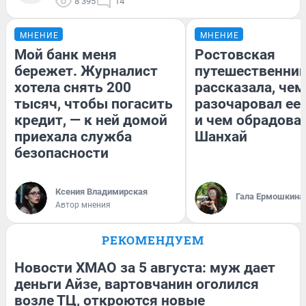
8 395
14
МНЕНИЕ
МНЕНИЕ
Мой банк меня
Ростовская
бережет. Журналист
путешественни
хотела снять 200
рассказала, чем
тысяч, чтобы погасить
разочаровал ее
кредит, — к ней домой
и чем обрадова
приехала служба
Шанхай
безопасности
Ксения Владимирская
Гала Ермошкина
Автор мнения
РЕКОМЕНДУЕМ
Новости ХМАО за 5 августа: муж дает
деньги Айзе, вартовчанин оголился
возле ТЦ, откроются новые