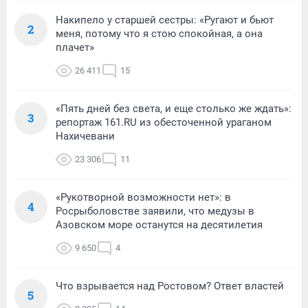
Накипело у старшей сестры: «Ругают и бьют
2
меня, потому что я стою спокойная, а она
плачет»
26 411
15
«Пять дней без света, и еще столько же ждать»:
3
репортаж 161.RU из обесточенной ураганом
Нахичевани
23 306
11
«Рукотворной возможности нет»: в
4
Росрыболовстве заявили, что медузы в
Азовском море останутся на десятилетия
9 650
4
Что взрывается над Ростовом? Ответ властей
5