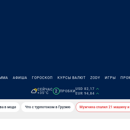
АММА
АФИША
ГОРОСКОП
КУРСЫ ВАЛЮТ
ZODY
ИГРЫ
ПРО
USD 82,17
СЕЙЧАС
2
ПРОБКИ
+35°C
EUR 94,84
ва в моде
Что с турпотоком в Грузию
Мужчина спалил 21 машину и