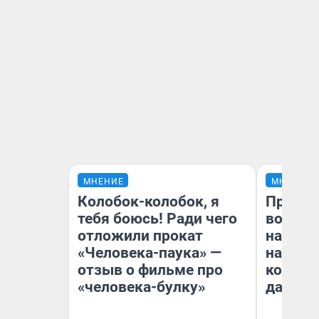
МНЕНИЕ
МНЕНИЕ
Колобок-колобок, я
Продаш
тебя боюсь! Ради чего
возьмут
отложили прокат
нам го
«Человека-паука» —
налого
отзыв о фильме про
коснет
«человека-булку»
даже р