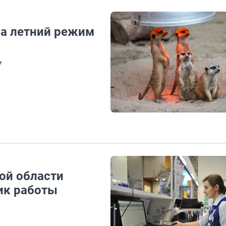
на летний режим
у
ой области
ик работы