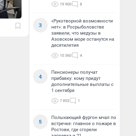
19 900
8
«Рукотворной возможности
3
нет»: в Росрыболовстве
заявили, что медузы в
Азовском море останутся на
десятилетия
10 360
4
Пенсионеры получат
4
прибавку: кому придут
дополнительные выплаты с
1 сентября
7 853
1
Полыхающий фургон мчал по
5
встречке: главное о пожаре в
Ростове, где сгорели
заправка и 21