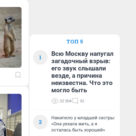
ТОП 5
Всю Москву напугал
1
загадочный взрыв:
его звук слышали
везде, а причина
неизвестна. Что это
могло быть
22 304
32
Накипело у младшей сестры:
2
«Она уехала жить, а я
осталась быть хорошей»