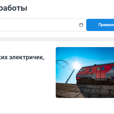
 работы
Примен
ких электричек,