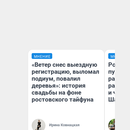
МНЕНИЕ
МНЕНИЕ
«Ветер снес выездную
Ростов
регистрацию, выломал
путеше
подиум, повалил
расска
деревья»: история
разоча
свадьбы на фоне
и чем 
ростовского тайфуна
Шанха
Ирина Ковнацкая
Га