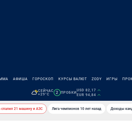
АММА
АФИША
ГОРОСКОП
КУРСЫ ВАЛЮТ
ZODY
ИГРЫ
ПРО
USD 82,17
СЕЙЧАС
2
ПРОБКИ
+29°C
EUR 94,84
спалил 21 машину и АЗС
Лига чемпионов 10 лет назад
Доходы кан