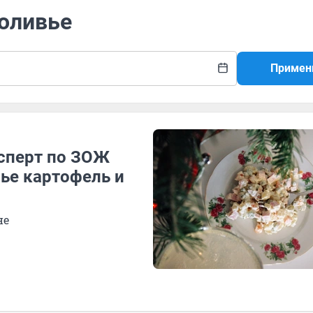
 оливье
Примен
ксперт по ЗОЖ
вье картофель и
не