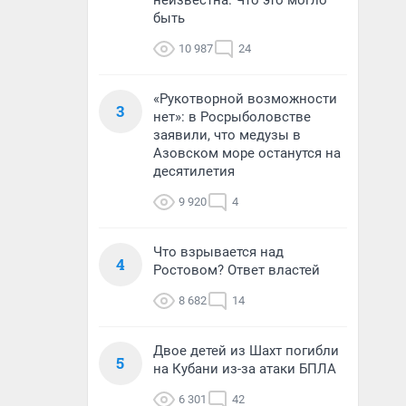
неизвестна. Что это могло
быть
10 987
24
«Рукотворной возможности
3
нет»: в Росрыболовстве
заявили, что медузы в
Азовском море останутся на
десятилетия
9 920
4
Что взрывается над
4
Ростовом? Ответ властей
8 682
14
Двое детей из Шахт погибли
5
на Кубани из-за атаки БПЛА
6 301
42