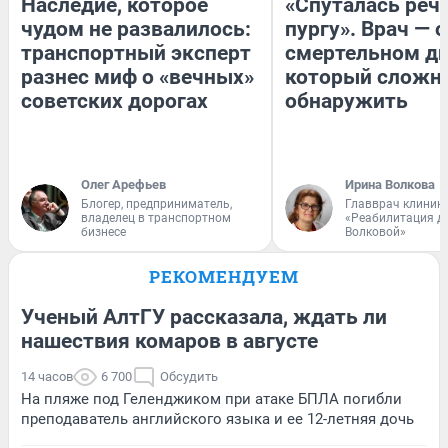
Наследие, которое
«Спуталась речь
чудом не развалилось:
пургу». Врач — о
транспортный эксперт
смертельном ди
разнес миф о «вечных»
который сложн
советских дорогах
обнаружить
Олег Арефьев
Ирина Волкова
Блогер, предприниматель,
Главврач клиник
владелец в транспортном
«Реабилитация д
бизнесе
Волковой»
РЕКОМЕНДУЕМ
Ученый АлтГУ рассказала, ждать ли
нашествия комаров в августе
14 часов
6 700
Обсудить
На пляже под Геленджиком при атаке БПЛА погибли
преподаватель английского языка и ее 12-летняя дочь