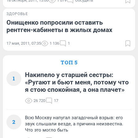
18 октября, 2011, 15:00
1 079
Обсудить
ЗДОРОВЬЕ
Онищенко попросили оставить
рентген-кабинеты в жилых домах
17 мая, 2011, 07:35
1 136
1
ТОП 5
Накипело у старшей сестры:
1
«Ругают и бьют меня, потому что
я стою спокойная, а она плачет»
26 720
17
Всю Москву напугал загадочный взрыв: его
2
звук слышали везде, а причина неизвестна.
Что это могло быть