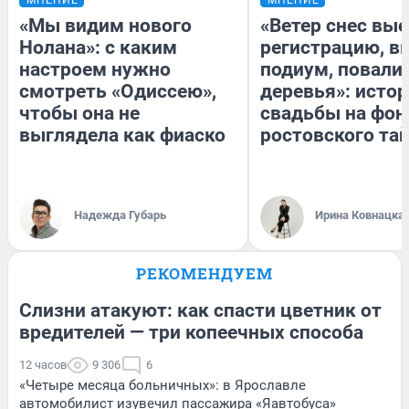
«Мы видим нового
«Ветер снес вы
Нолана»: с каким
регистрацию, 
настроем нужно
подиум, повали
смотреть «Одиссею»,
деревья»: исто
чтобы она не
свадьбы на фон
выглядела как фиаско
ростовского та
Надежда Губарь
Ирина Ковнацка
РЕКОМЕНДУЕМ
Слизни атакуют: как спасти цветник от
вредителей — три копеечных способа
12 часов
9 306
6
«Четыре месяца больничных»: в Ярославле
автомобилист изувечил пассажира «Яавтобуса»