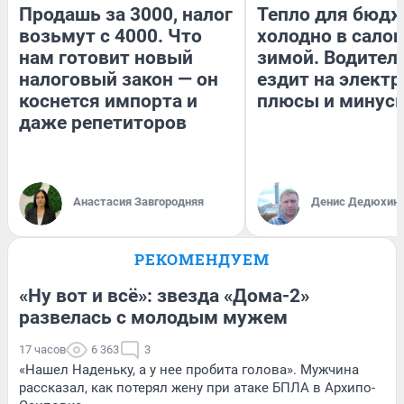
Продашь за 3000, налог
Тепло для бюдж
возьмут с 4000. Что
холодно в сало
нам готовит новый
зимой. Водитель
налоговый закон — он
ездит на электр
коснется импорта и
плюсы и минус
даже репетиторов
Анастасия Завгородняя
Денис Дедюхин
РЕКОМЕНДУЕМ
«Ну вот и всё»: звезда «Дома-2»
развелась с молодым мужем
17 часов
6 363
3
«Нашел Наденьку, а у нее пробита голова». Мужчина
рассказал, как потерял жену при атаке БПЛА в Архипо-