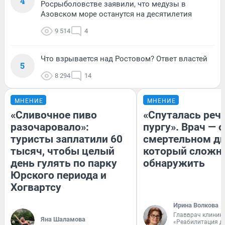
4
Росрыболовстве заявили, что медузы в
Азовском море останутся на десятилетия
9 514
4
Что взрывается над Ростовом? Ответ властей
5
8 294
14
МНЕНИЕ
МНЕНИЕ
«Сливочное пиво
«Спуталась речь
разочаровало»:
пургу». Врач — о
туристы заплатили 60
смертельном ди
тысяч, чтобы целый
который сложн
день гулять по парку
обнаружить
Юрского периода и
Хогвартсу
Ирина Волкова
Главврач клиник
Яна Шаламова
«Реабилитация д