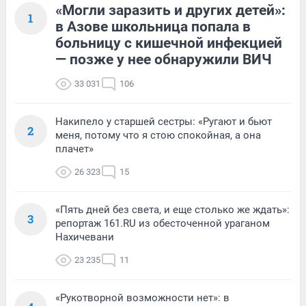
«Могли заразить и других детей»:
1
в Азове школьница попала в
больницу с кишечной инфекцией
— позже у нее обнаружили ВИЧ
33 031
106
Накипело у старшей сестры: «Ругают и бьют
2
меня, потому что я стою спокойная, а она
плачет»
26 323
15
«Пять дней без света, и еще столько же ждать»:
3
репортаж 161.RU из обесточенной ураганом
Нахичевани
23 235
11
«Рукотворной возможности нет»: в