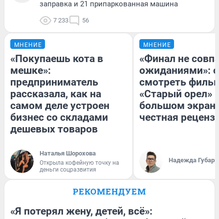
заправка и 21 припаркованная машина
7 233
56
МНЕНИЕ
МНЕНИЕ
«Покупаешь кота в
«Финал не совпа
мешке»:
ожиданиями»: с
предприниматель
смотреть филь
рассказала, как на
«Старый орел» 
самом деле устроен
большом экран
бизнес со складами
честная реценз
дешевых товаров
Наталья Шорохова
Надежда Губарь
Открыла кофейную точку на
деньги соцразвития
РЕКОМЕНДУЕМ
«Я потерял жену, детей, всё»: