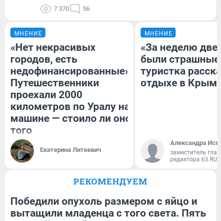
7 370
56
МНЕНИЕ
МНЕНИЕ
«Нет некрасивых
«За неделю две
городов, есть
были страшные
недофинансированные».
туристка расска
Путешественники
отдыхе в Крым
проехали 2000
километров по Уралу на
машине — стоило ли оно
того
Александра Исм
Екатерина Литкевич
заместитель глав
редактора 63.RU
РЕКОМЕНДУЕМ
Победили опухоль размером с яйцо и
вытащили младенца с того света. Пять