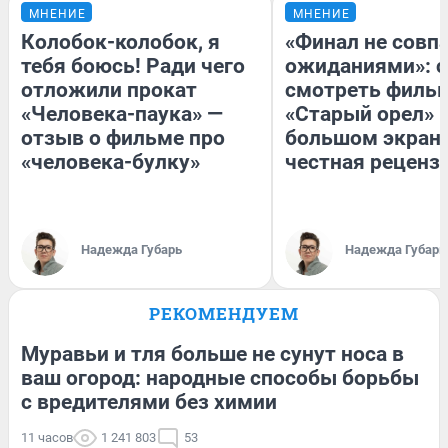
МНЕНИЕ
МНЕНИЕ
Колобок-колобок, я
«Финал не совпа
тебя боюсь! Ради чего
ожиданиями»: с
отложили прокат
смотреть филь
«Человека-паука» —
«Старый орел» 
отзыв о фильме про
большом экран
«человека-булку»
честная реценз
Надежда Губарь
Надежда Губарь
РЕКОМЕНДУЕМ
Муравьи и тля больше не сунут носа в
ваш огород: народные способы борьбы
с вредителями без химии
11 часов
1 241 803
53