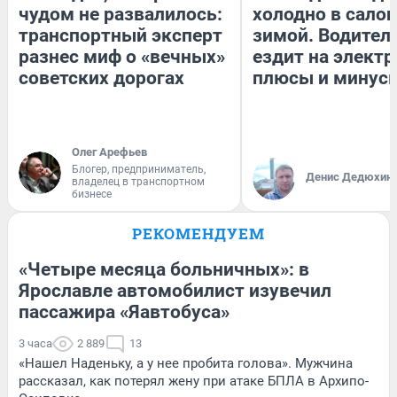
чудом не развалилось:
холодно в сало
транспортный эксперт
зимой. Водитель
разнес миф о «вечных»
ездит на электр
советских дорогах
плюсы и минус
Олег Арефьев
Блогер, предприниматель,
Денис Дедюхин
владелец в транспортном
бизнесе
РЕКОМЕНДУЕМ
«Четыре месяца больничных»: в
Ярославле автомобилист изувечил
пассажира «Яавтобуса»
3 часа
2 889
13
«Нашел Наденьку, а у нее пробита голова». Мужчина
рассказал, как потерял жену при атаке БПЛА в Архипо-