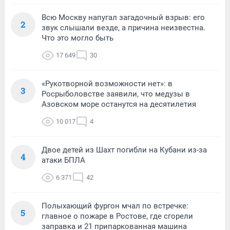
Всю Москву напугал загадочный взрыв: его
2
звук слышали везде, а причина неизвестна.
Что это могло быть
17 649
30
«Рукотворной возможности нет»: в
3
Росрыболовстве заявили, что медузы в
Азовском море останутся на десятилетия
10 017
4
Двое детей из Шахт погибли на Кубани из-за
4
атаки БПЛА
6 371
42
Полыхающий фургон мчал по встречке:
5
главное о пожаре в Ростове, где сгорели
заправка и 21 припаркованная машина