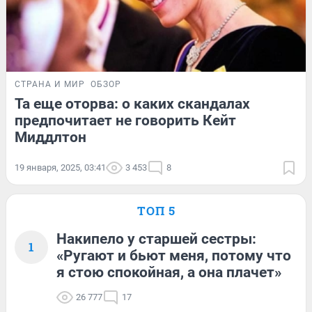
СТРАНА И МИР
ОБЗОР
Та еще оторва: о каких скандалах
предпочитает не говорить Кейт
Миддлтон
19 января, 2025, 03:41
3 453
8
ТОП 5
Накипело у старшей сестры:
1
«Ругают и бьют меня, потому что
я стою спокойная, а она плачет»
26 777
17