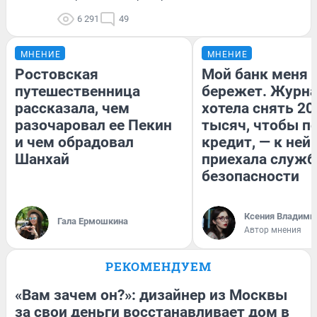
6 291
49
МНЕНИЕ
МНЕНИЕ
Ростовская
Мой банк меня
путешественница
бережет. Журн
рассказала, чем
хотела снять 20
разочаровал ее Пекин
тысяч, чтобы п
и чем обрадовал
кредит, — к ней
Шанхай
приехала служб
безопасности
Ксения Владими
Гала Ермошкина
Автор мнения
РЕКОМЕНДУЕМ
«Вам зачем он?»: дизайнер из Москвы
за свои деньги восстанавливает дом в