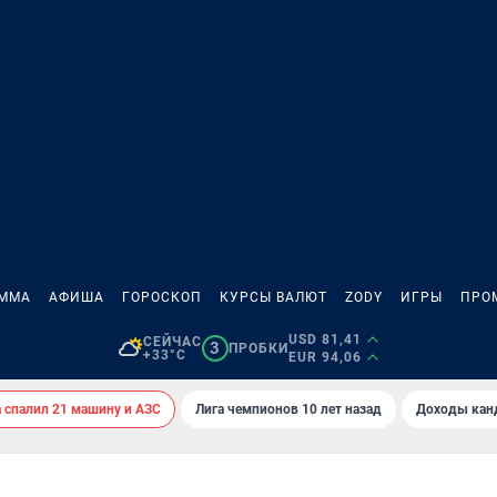
АММА
АФИША
ГОРОСКОП
КУРСЫ ВАЛЮТ
ZODY
ИГРЫ
ПРО
USD 81,41
СЕЙЧАС
3
ПРОБКИ
+33°C
EUR 94,06
спалил 21 машину и АЗС
Лига чемпионов 10 лет назад
Доходы кан