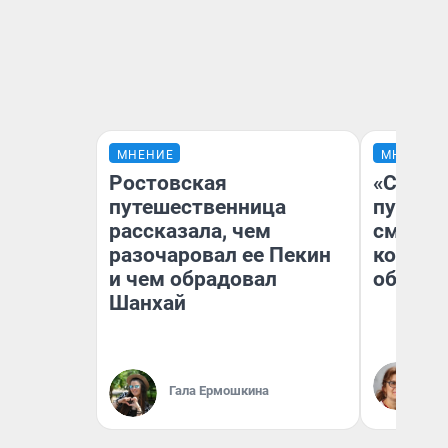
МНЕНИЕ
МНЕНИЕ
Ростовская
«Спутал
путешественница
пургу».
рассказала, чем
смерте
разочаровал ее Пекин
которы
и чем обрадовал
обнару
Шанхай
Ир
Гл
Гала Ермошкина
«Р
Во