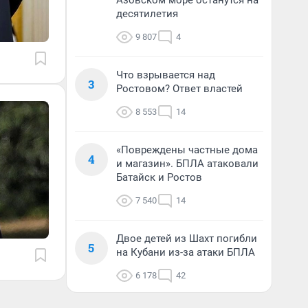
Азовском море останутся на
десятилетия
9 807
4
Что взрывается над
3
Ростовом? Ответ властей
8 553
14
«Повреждены частные дома
4
и магазин». БПЛА атаковали
Батайск и Ростов
7 540
14
Двое детей из Шахт погибли
5
на Кубани из-за атаки БПЛА
6 178
42