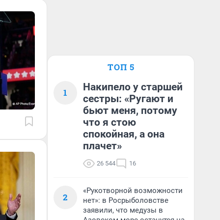
ТОП 5
Накипело у старшей
1
сестры: «Ругают и
бьют меня, потому
что я стою
спокойная, а она
плачет»
26 544
16
«Рукотворной возможности
2
нет»: в Росрыболовстве
заявили, что медузы в