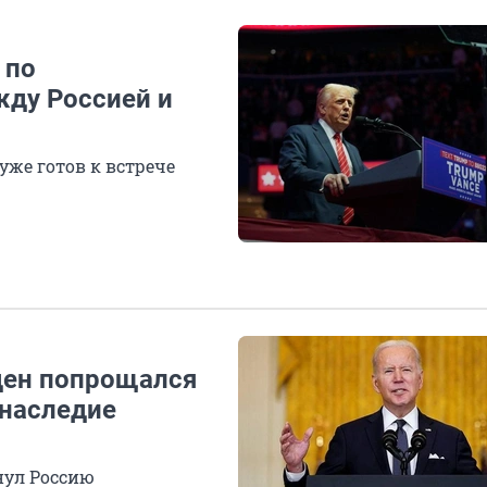
 по
ду Россией и
уже готов к встрече
ден попрощался
 наследие
нул Россию