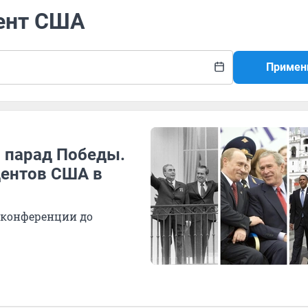
дент США
Примен
и парад Победы.
дентов США в
 конференции до