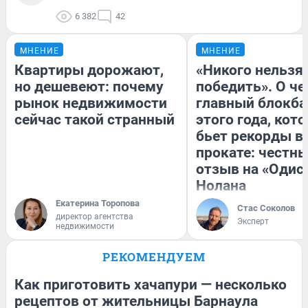
6 382
42
МНЕНИЕ
МНЕНИЕ
Квартиры дорожают,
«Никого нельзя
но дешевеют: почему
победить». О ч
рынок недвижимости
главный блокба
сейчас такой странный
этого года, кот
бьет рекорды в
прокате: честн
отзыв на «Одис
Нолана
Екатерина Торопова
Стас Соколов
директор агентства
Эксперт
недвижимости
РЕКОМЕНДУЕМ
Как приготовить хачапури — несколько
рецептов от жительницы Барнаула